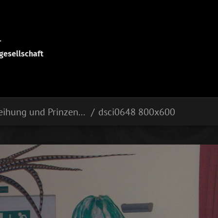
r
gesellschaft
Ordensverleihung und Prinzenproklamation
dsci0648 800x600