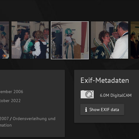
Exif-Metadaten
vember 2006
6.0M DigitalCAM
tober 2022
Show EXIF data
-2007
/
Ordensverleihung und
mation