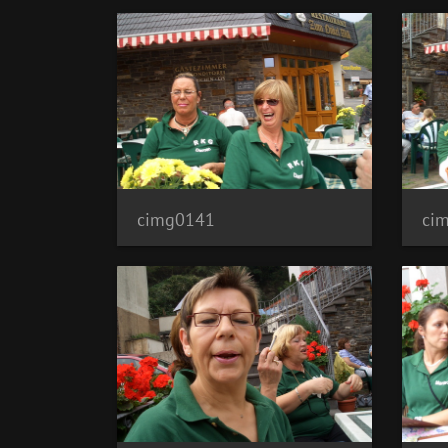
cimg0141
ci