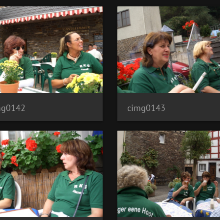
mg0142
cimg0143