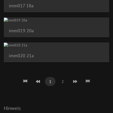
imm017 18a
imm019 20a
imm020 21a
1
2
Hinweis